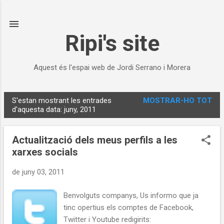
Salta al contingut principal
Ripi's site
Aquest és l'espai web de Jordi Serrano i Morera
S'estan mostrant les entrades
MOSTRAR-HO TOT
E
d'aquesta data: juny, 2011
n
t
Actualització dels meus perfils a les
r
xarxes socials
a
d
de juny 03, 2011
e
Benvolguts companys, Us informo que ja
s
tinc opertius els comptes de Facebook,
Twitter i Youtube redigirits: